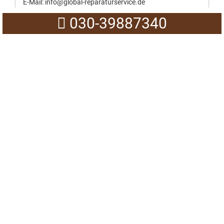
E-Mail:
info@global-reparaturservice.de
030-39887340
0171-1587826
24h Notdienst ohne Extrakosten.
030-39887340