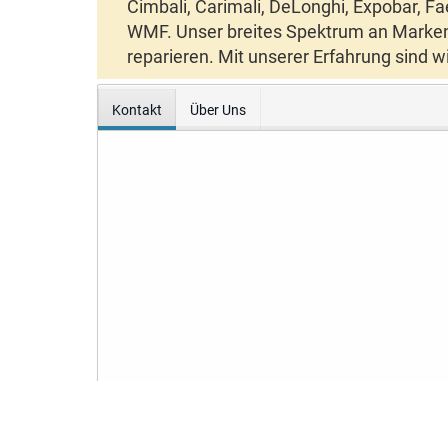
Cimbali
,
Carimali
,
DeLonghi
,
Expobar
,
Fa
WMF
. Unser breites Spektrum an Marken
reparieren. Mit unserer Erfahrung sind w
Kontakt
Über Uns