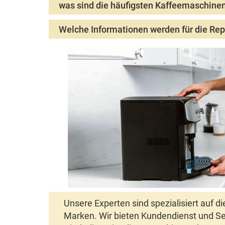
was sind die häufigsten Kaffeemaschine
Die häufigsten Kaffeeautomatendefekte und Fehler 
Welche Informationen werden für die Re
aufgrund von Sensorproblemen.
Für eine Reparaturanfrage Ihrer Kaffeemaschine werd
Unsere Experten sind spezialisiert auf
Marken.
Wir bieten Kundendienst und Se