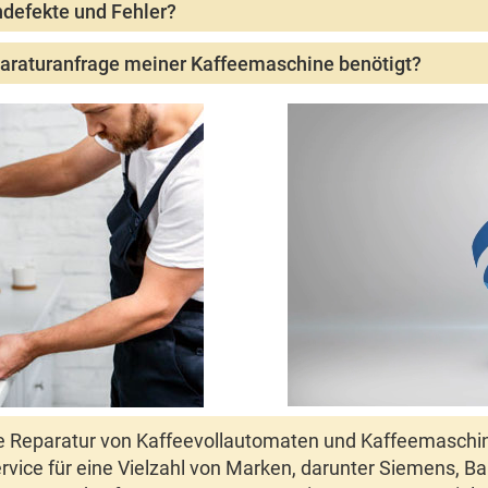
ndefekte und Fehler?
umfassen Probleme mit der Wasserversorgung, verstopfte Düsen, Funkti
paraturanfrage meiner Kaffeemaschine benötigt?
en in der Regel Marke, Modell, eine Beschreibung des Problems und Ihre
 die Reparatur von Kaffeevollautomaten und Kaffeemasch
rvice
für eine Vielzahl von Marken, darunter
Siemens
,
Ba