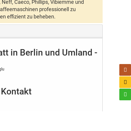
,
Neff
,
Caeco
,
Phillips
,
Vibiemme
und
Kaffeemaschinen professionell zu
en effizient zu beheben.
tt in Berlin und Umland -
glu
Kontakt
e.de