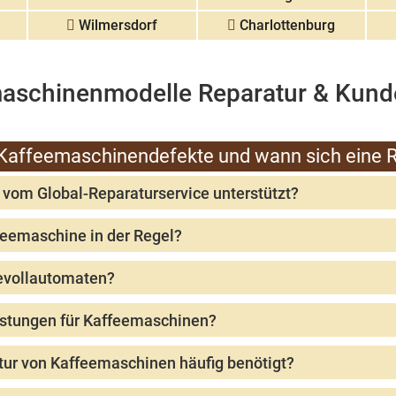
Wilmersdorf
Charlottenburg
aschinenmodelle Reparatur & Kund
 Kaffeemaschinendefekte und wann sich eine R
om Global-Reparaturservice unterstützt?
en Global-Reparaturservice ist umfangreich; es ist ratsam, direkt bei 
feemaschine in der Regel?
t je nach Art des Problems und dem Reparaturdienst, es kann jedoch typi
eevollautomaten?
en können je nach Art des Problems stark variieren und hängen von der M
eistungen für Kaffeemaschinen?
t eine begrenzte Garantie auf ihre Reparaturleistungen, deren Dauer und
atur von Kaffeemaschinen häufig benötigt?
Kaffeemaschinen umfassen Dichtungen, Ventile, Heizelemente und Schläuc