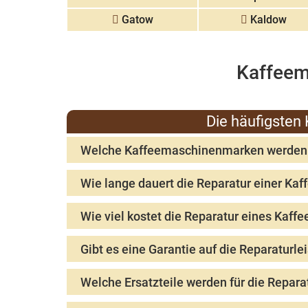
Gatow
Kaldow
Kaffeem
Die häufigsten
Welche Kaffeemaschinenmarken werden v
Die Unterstützung von Kaffeemaschinenmarken durch d
Wie lange dauert die Reparatur einer Kaf
Marken zu fragen.
Die Dauer der Reparatur einer Kaffeemaschine variier
Wie viel kostet die Reparatur eines Kaff
Die Kosten für die Reparatur eines Kaffeevollautomat
Gibt es eine Garantie auf die Reparaturl
Ja, Global-Kaffeeautomaten-Reparatur in Berlin biete
Welche Ersatzteile werden für die Repar
unterschiedlich sein können.
Häufig benötigte Ersatzteile für die Reparatur von 