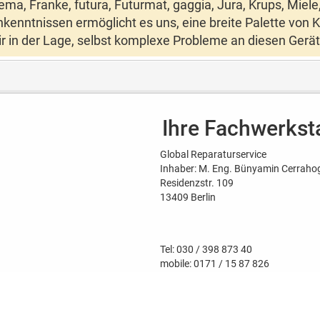
ema
,
Franke
,
futura
,
Futurmat
,
gaggia
,
Jura
,
Krups
,
Miele
kenntnissen ermöglicht es uns, eine breite Palette von 
ir in der Lage, selbst komplexe Probleme an diesen Gerät
Ihre Fachwerksta
Global Reparaturservice
Inhaber: M. Eng. Bünyamin Cerraho
Residenzstr. 109
13409 Berlin
Tel:
030 / 398 873 40
mobile:
0171 / 15 87 826
E-Mail:
info@global-reparaturservic