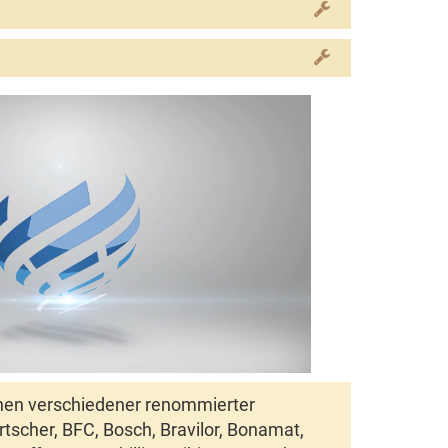
onsstörungen der Heizelemente und Fehlermeldungen
 Kontaktdaten benötigt.
inen verschiedener renommierter
rtscher
,
BFC
,
Bosch
,
Bravilor
,
Bonamat
,