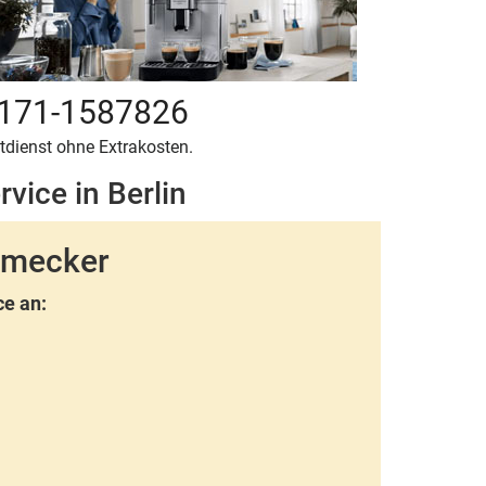
171-1587826
tdienst ohne Extrakosten.
vice in Berlin
hmecker
ce an: