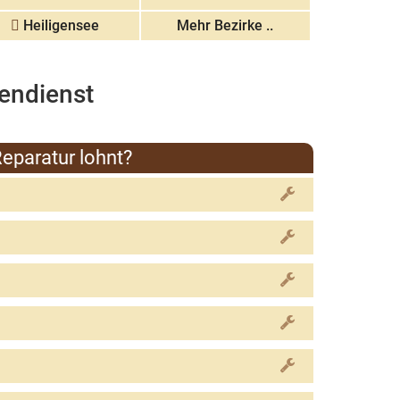
Heiligensee
Mehr Bezirke ..
endienst
eparatur lohnt?
unserem Kundenservice nach den unterstützten
scherweise ein Tag bis hin zu mehreren Tagen dauern.
arke, dem Modell und der benötigten Ersatzteile ab.
 Bedingungen jedoch je nach Marke & Modell
he.