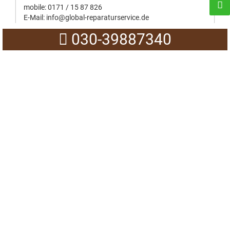
mobile:
0171 / 15 87 826
E-Mail:
info@global-reparaturservice.de
030-39887340
0171-1587826
24h Notdienst ohne Extrakosten.